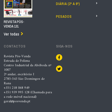
DIÁRIA (2ª A 6ª)
PESADOS
REVISTA PÓS-
VENDA 131
Ver todas
CONTACTOS
SIGA-NOS
Revista Pós-Venda
Estrada de Polima
Centro Industrial da Abóboda nº
1007
2º andar, escritório I
2785-543 São Domingos de
Rana
+351 218 068 949
+351 939 995 128 (Chamada para
a rede móvel nacional)
geral@posvenda.pt