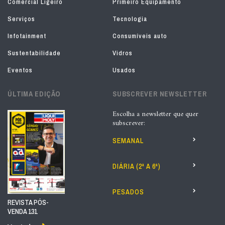
Comercial Ligeiro
Primeiro Equipamento
Serviços
Tecnologia
Infotainment
Consumíveis auto
Sustentabilidade
Vidros
Eventos
Usados
ÚLTIMA EDIÇÃO
SUBSCREVER NEWSLETTER
Escolha a newsletter que quer
subscrever:
SEMANAL
DIÁRIA (2ª A 6ª)
PESADOS
REVISTA PÓS-
VENDA 131