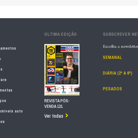
ÚLTIMA EDIÇÃO
SUBSCREVER N
Escolha a newslette
pamentos
SEMANAL
s
os
DIÁRIA (2ª A 6ª)
ware
PESADOS
mentas
iços
REVISTA PÓS-
VENDA 131
míveis auto
Ver todas
tos