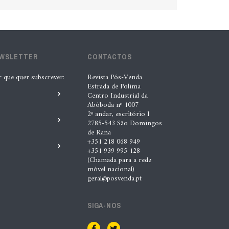
EWSLETTER
CONTACTOS
r que quer subscrever:
Revista Pós-Venda
Estrada de Polima
Centro Industrial da
Abóboda nº 1007
2º andar, escritório I
2785-543 São Domingos
de Rana
+351 218 068 949
+351 939 995 128
(Chamada para a rede
móvel nacional)
geral@posvenda.pt
SIGA-NOS