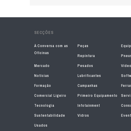
SECÇÕES
À Conversa com as
Peças
Equi
Oficinas
Repintura
Pneu
Mercado
Pesados
Víde
Notícias
Lubrificantes
Soft
Formação
Campanhas
Ferra
Comercial Ligeiro
Primeiro Equipamento
Serv
Tecnologia
Infotainment
Consu
Sustentabilidade
Vidros
Even
Usados