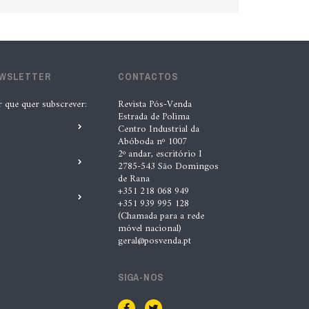
EWSLETTER
CONTACTOS
r que quer subscrever:
Revista Pós-Venda
Estrada de Polima
Centro Industrial da
Abóboda nº 1007
2º andar, escritório I
2785-543 São Domingos
de Rana
+351 218 068 949
+351 939 995 128
(Chamada para a rede
móvel nacional)
geral@posvenda.pt
SIGA-NOS