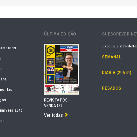
ÚLTIMA EDIÇÃO
SUBSCREVER N
Escolha a newslette
pamentos
SEMANAL
s
os
DIÁRIA (2ª A 6ª)
ware
PESADOS
mentas
iços
REVISTA PÓS-
VENDA 131
míveis auto
Ver todas
tos