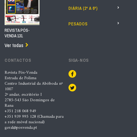
DIÁRIA (2ª A 6ª)
PESADOS
REVISTA PÓS-
VENDA 131
Ver todas
CONTACTOS
SIGA-NOS
Revista Pós-Venda
Estrada de Polima
Centro Industrial da Abóboda nº
1007
2º andar, escritório I
2785-543 São Domingos de
Rana
+351 218 068 949
+351 939 995 128 (Chamada para
a rede móvel nacional)
geral@posvenda.pt