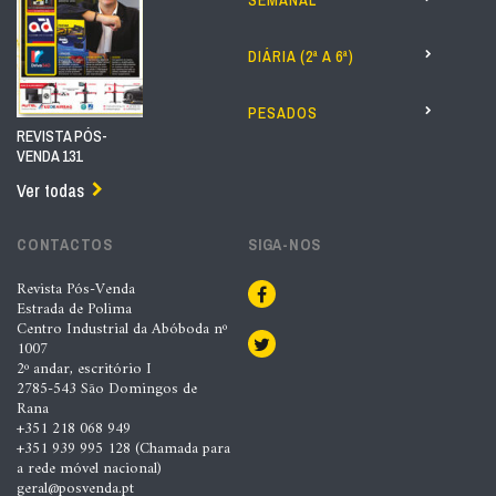
SEMANAL
DIÁRIA (2ª A 6ª)
PESADOS
REVISTA PÓS-
VENDA 131
Ver todas
CONTACTOS
SIGA-NOS
Revista Pós-Venda
Estrada de Polima
Centro Industrial da Abóboda nº
1007
2º andar, escritório I
2785-543 São Domingos de
Rana
+351 218 068 949
+351 939 995 128 (Chamada para
a rede móvel nacional)
geral@posvenda.pt