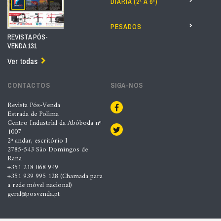
DIÁRIA (2ª A 6ª)
PESADOS
REVISTA PÓS-
VENDA 131
Ver todas
CONTACTOS
SIGA-NOS
Revista Pós-Venda
Estrada de Polima
Centro Industrial da Abóboda nº
1007
2º andar, escritório I
2785-543 São Domingos de
Rana
+351 218 068 949
+351 939 995 128 (Chamada para
a rede móvel nacional)
geral@posvenda.pt