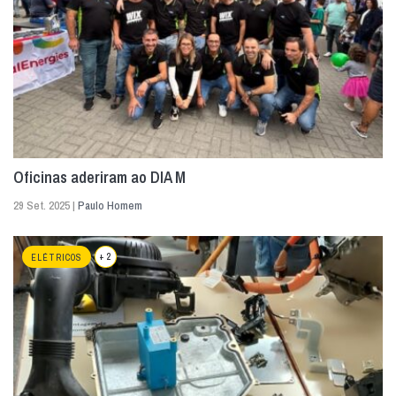
Oficinas aderiram ao DIA M
29 Set. 2025 |
Paulo Homem
+ 2
ELÉTRICOS