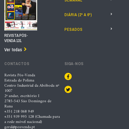
SEMANAL
DIÁRIA (2ª A 6ª)
PESADOS
REVISTA PÓS-
VENDA 131
Ver todas
CONTACTOS
SIGA-NOS
Revista Pós-Venda
Estrada de Polima
Centro Industrial da Abóboda nº
1007
2º andar, escritório I
2785-543 São Domingos de
Rana
+351 218 068 949
+351 939 995 128 (Chamada para
a rede móvel nacional)
geral@posvenda.pt