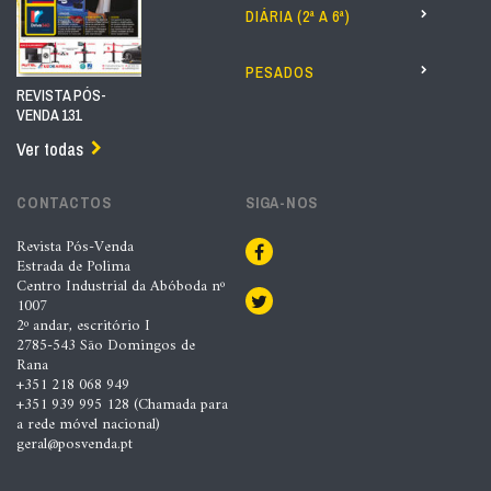
DIÁRIA (2ª A 6ª)
PESADOS
REVISTA PÓS-
VENDA 131
Ver todas
CONTACTOS
SIGA-NOS
Revista Pós-Venda
Estrada de Polima
Centro Industrial da Abóboda nº
1007
2º andar, escritório I
2785-543 São Domingos de
Rana
+351 218 068 949
+351 939 995 128 (Chamada para
a rede móvel nacional)
geral@posvenda.pt