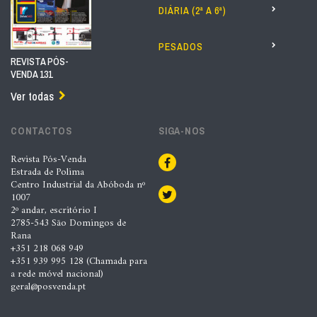
DIÁRIA (2ª A 6ª)
PESADOS
REVISTA PÓS-
VENDA 131
Ver todas
CONTACTOS
SIGA-NOS
Revista Pós-Venda
Estrada de Polima
Centro Industrial da Abóboda nº
1007
2º andar, escritório I
2785-543 São Domingos de
Rana
+351 218 068 949
+351 939 995 128 (Chamada para
a rede móvel nacional)
geral@posvenda.pt