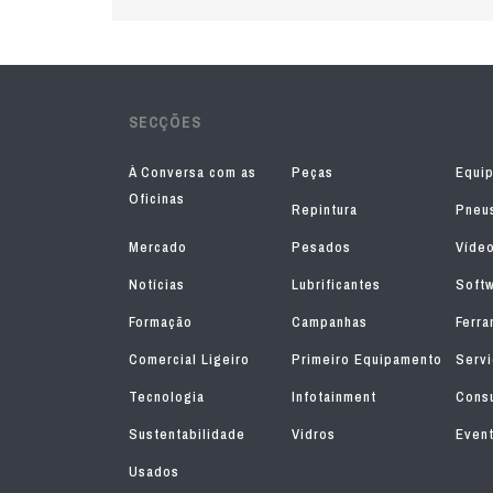
SECÇÕES
À Conversa com as
Peças
Equi
Oficinas
Repintura
Pneu
Mercado
Pesados
Víde
Notícias
Lubrificantes
Soft
Formação
Campanhas
Ferra
Comercial Ligeiro
Primeiro Equipamento
Serv
Tecnologia
Infotainment
Consu
Sustentabilidade
Vidros
Even
Usados