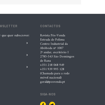
EWSLETTER
CONTACTOS
r que quer subscrever:
Revista Pós-Venda
Estrada de Polima
Centro Industrial da
Abóboda nº 1007
2º andar, escritório I
2785-543 São Domingos
de Rana
+351 218 068 949
+351 939 995 128
(Chamada para a rede
móvel nacional)
geral@posvenda.pt
SIGA-NOS