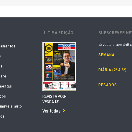
ÚLTIMA EDIÇÃO
SUBSCREVER N
Escolha a newslette
pamentos
SEMANAL
s
os
DIÁRIA (2ª A 6ª)
ware
PESADOS
mentas
iços
REVISTA PÓS-
VENDA 131
míveis auto
Ver todas
tos