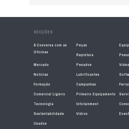
SECÇÕES
À Conversa com as
Peças
Equi
Oficinas
Repintura
Pneu
Mercado
Pesados
Víde
Notícias
Lubrificantes
Soft
Formação
Campanhas
Ferra
Comercial Ligeiro
Primeiro Equipamento
Serv
Tecnologia
Infotainment
Consu
Sustentabilidade
Vidros
Even
Usados