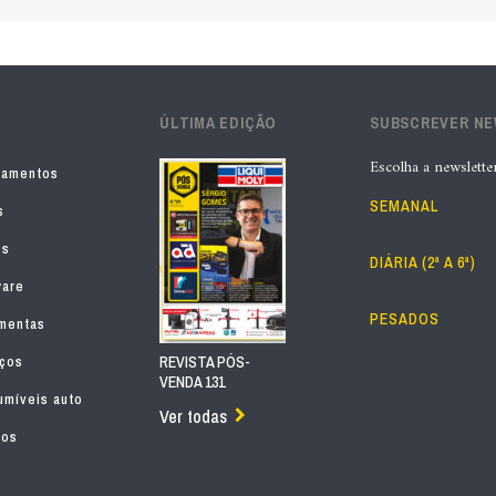
ÚLTIMA EDIÇÃO
SUBSCREVER N
Escolha a newslette
pamentos
SEMANAL
s
os
DIÁRIA (2ª A 6ª)
ware
PESADOS
mentas
iços
REVISTA PÓS-
VENDA 131
míveis auto
Ver todas
tos