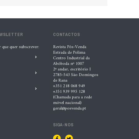
EWSLETTER
CONTACTOS
r que quer subscrever:
Revista Pós-Venda
Estrada de Polima
Centro Industrial da
Abóboda nº 1007
2º andar, escritório I
2785-543 São Domingos
de Rana
+351 218 068 949
+351 939 995 128
(Chamada para a rede
móvel nacional)
geral@posvenda.pt
SIGA-NOS