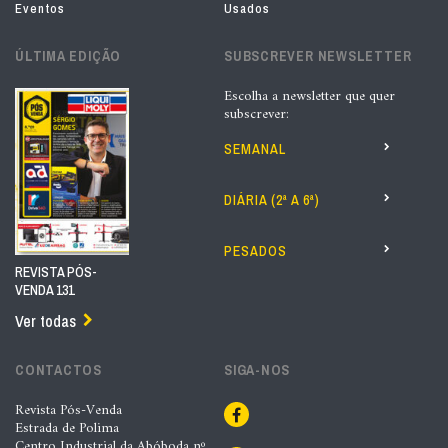
Eventos
Usados
ÚLTIMA EDIÇÃO
SUBSCREVER NEWSLETTER
Escolha a newsletter que quer
subscrever:
SEMANAL
DIÁRIA (2ª A 6ª)
PESADOS
REVISTA PÓS-
VENDA 131
Ver todas
CONTACTOS
SIGA-NOS
Revista Pós-Venda
Estrada de Polima
Centro Industrial da Abóboda nº