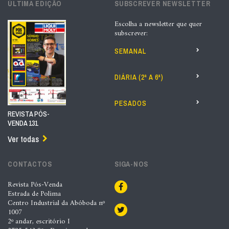
ÚLTIMA EDIÇÃO
SUBSCREVER NEWSLETTER
Escolha a newsletter que quer
subscrever:
SEMANAL
DIÁRIA (2ª A 6ª)
PESADOS
REVISTA PÓS-
VENDA 131
Ver todas
CONTACTOS
SIGA-NOS
Revista Pós-Venda
Estrada de Polima
Centro Industrial da Abóboda nº
1007
2º andar, escritório I