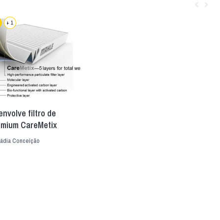
+ 1
nvolve filtro de
emium CareMetix
ádia Conceição