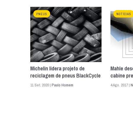
PNEUS
NOTÍCIAS
Michelin lidera projeto de
Mahle dese
reciclagem de pneus BlackCycle
cabine pr
11 Set. 2020 |
Paulo Homem
4 Ago. 2017 |
N