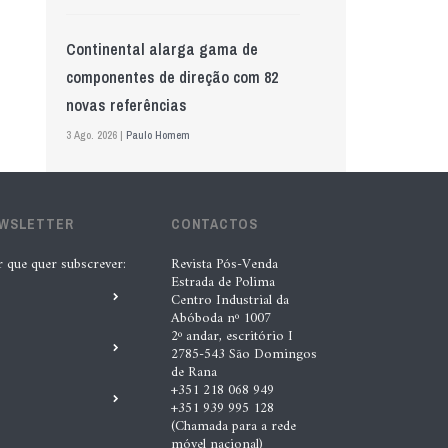
Continental alarga gama de
componentes de direção com 82
novas referências
3 Ago. 2026 |
Paulo Homem
Mewa aposta na IA para automatizar
EWSLETTER
controlo de qualidade
CONTACTOS
5 Ago. 2026 |
Nádia Conceição
r que quer subscrever:
Revista Pós-Venda
Estrada de Polima
Centro Industrial da
Abóboda nº 1007
GS Pro Tyres assume representação
2º andar, escritório I
exclusiva da Laufenn em Portugal
2785-543 São Domingos
de Rana
4 Ago. 2026 |
Paulo Homem
+351 218 068 949
+351 939 995 128
(Chamada para a rede
Wolf mostra nova geração de
móvel nacional)