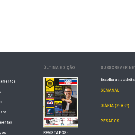
ÚLTIMA EDIÇÃO
SUBSCREVER N
Escolha a newslette
pamentos
SEMANAL
s
os
DIÁRIA (2ª A 6ª)
ware
PESADOS
mentas
iços
REVISTA PÓS-