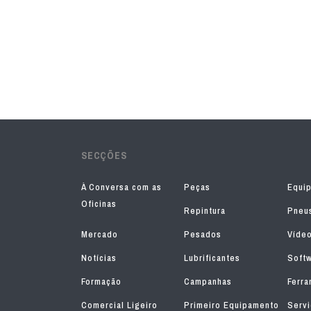
SECÇÕES
À Conversa com as
Peças
Equi
Oficinas
Repintura
Pneu
Mercado
Pesados
Víde
Notícias
Lubrificantes
Soft
Formação
Campanhas
Ferra
Comercial Ligeiro
Primeiro Equipamento
Serv