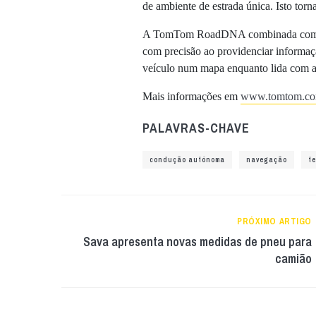
de ambiente de estrada única. Isto torn
A TomTom RoadDNA combinada com o
com precisão ao providenciar informaç
veículo num mapa enquanto lida com 
Mais informações em
www.tomtom.c
PALAVRAS-CHAVE
condução autónoma
navegação
t
PRÓXIMO ARTIGO
Sava apresenta novas medidas de pneu para
camião