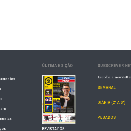
ÚLTIMA EDIÇÃO
SUBSCREVER N
Escolha a newslette
pamentos
SEMANAL
s
os
DIÁRIA (2ª A 6ª)
ware
PESADOS
mentas
iços
REVISTA PÓS-