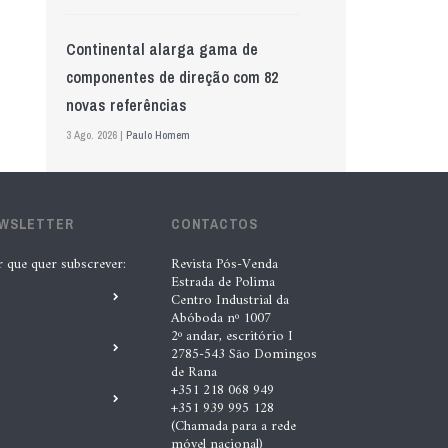
Continental alarga gama de
componentes de direção com 82
novas referências
3 Ago. 2026 |
Paulo Homem
Mewa aposta na IA para automatizar
EWSLETTER
controlo de qualidade
CONTACTOS
5 Ago. 2026 |
Nádia Conceição
r que quer subscrever:
Revista Pós-Venda
Estrada de Polima
Centro Industrial da
Abóboda nº 1007
GS Pro Tyres assume representação
2º andar, escritório I
exclusiva da Laufenn em Portugal
2785-543 São Domingos
de Rana
4 Ago. 2026 |
Paulo Homem
+351 218 068 949
+351 939 995 128
(Chamada para a rede
Wolf mostra nova geração de
móvel nacional)