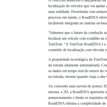
A TomTom anunciou o lançamento da
localização de veículos que vai ajudar
uma realidade. Desenhada com armazen
processo em mente, o RoadDNA oferece
facilmente integrada no sistema on-boa
“Sabemos que o futuro da condução aut
localizar um veículo com exatidão na
TomTom. “A TomTom RoadDNA é a únic
conteúdo de localização com elevada e
A propriedade tecnológica da TomTom 
da estrada altamente automatizada. C
os dados em tempo real do sensor do ve
na estrada, mesmo quando viaja a alta
Ao converter uma nuvem de pontos 3D
mesma, a 2D, a RoadDNA apresenta um
armazenamento e limita os requisitos 
RoadDNA elimina a complexidade de ide