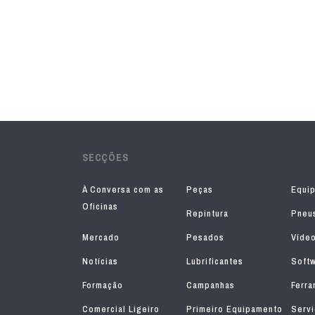
SECÇÕES
À Conversa com as
Peças
Equi
Oficinas
Repintura
Pneu
Mercado
Pesados
Víde
Notícias
Lubrificantes
Soft
Formação
Campanhas
Ferra
Comercial Ligeiro
Primeiro Equipamento
Serv