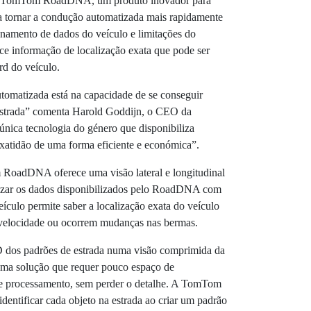
 TomTom RoadDNA, um produto inovador para
 a tornar a condução automatizada mais rapidamente
amento de dados do veículo e limitações do
 informação de localização exata que pode ser
rd do veículo.
omatizada está na capacidade de se conseguir
 estrada” comenta Harold Goddijn, o CEO da
a tecnologia do género que disponibiliza
xatidão de uma forma eficiente e económica”.
RoadDNA oferece uma visão lateral e longitudinal
ruzar os dados disponibilizados pelo RoadDNA com
ículo permite saber a localização exata do veículo
 velocidade ou ocorrem mudanças nas bermas.
 dos padrões de estrada numa visão comprimida da
a solução que requer pouco espaço de
de processamento, sem perder o detalhe. A TomTom
ntificar cada objeto na estrada ao criar um padrão