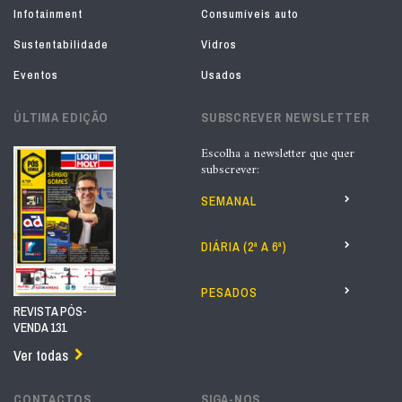
Infotainment
Consumíveis auto
Sustentabilidade
Vidros
Eventos
Usados
ÚLTIMA EDIÇÃO
SUBSCREVER NEWSLETTER
Escolha a newsletter que quer
subscrever:
SEMANAL
DIÁRIA (2ª A 6ª)
PESADOS
REVISTA PÓS-
VENDA 131
Ver todas
CONTACTOS
SIGA-NOS