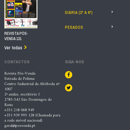
DIÁRIA (2ª A 6ª)
PESADOS
REVISTA PÓS-
VENDA 131
Ver todas
CONTACTOS
SIGA-NOS
Revista Pós-Venda
Estrada de Polima
Centro Industrial da Abóboda nº
1007
2º andar, escritório I
2785-543 São Domingos de
Rana
+351 218 068 949
+351 939 995 128 (Chamada para
a rede móvel nacional)
geral@posvenda.pt