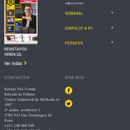
subscrever:
SEMANAL
DIÁRIA (2ª A 6ª)
PESADOS
REVISTA PÓS-
VENDA 131
Ver todas
CONTACTOS
SIGA-NOS
Revista Pós-Venda
Estrada de Polima
Centro Industrial da Abóboda nº
1007
2º andar, escritório I
2785-543 São Domingos de
Rana
+351 218 068 949