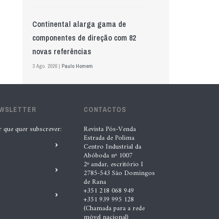
Continental alarga gama de
componentes de direção com 82
novas referências
3 Ago. 2026 |
Paulo Homem
Mewa aposta na IA para automatizar
EWSLETTER
controlo de qualidade
CONTACTOS
5 Ago. 2026 |
Nádia Conceição
r que quer subscrever:
Revista Pós-Venda
Estrada de Polima
Centro Industrial da
Abóboda nº 1007
GS Pro Tyres assume representação
2º andar, escritório I
exclusiva da Laufenn em Portugal
2785-543 São Domingos
de Rana
4 Ago. 2026 |
Paulo Homem
+351 218 068 949
+351 939 995 128
(Chamada para a rede
Wolf mostra nova geração de
móvel nacional)