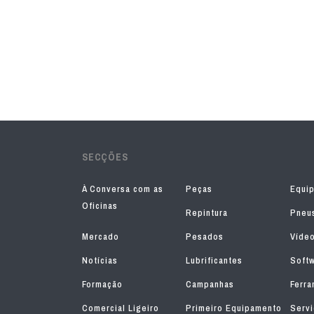
SECÇÕES
À Conversa com as
Peças
Equi
Oficinas
Repintura
Pneu
Mercado
Pesados
Víde
Notícias
Lubrificantes
Soft
Formação
Campanhas
Ferra
Comercial Ligeiro
Primeiro Equipamento
Serv