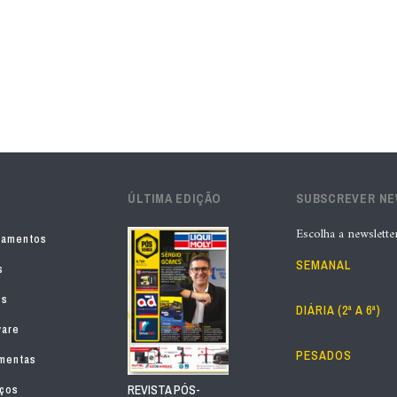
ÚLTIMA EDIÇÃO
SUBSCREVER N
Escolha a newslette
pamentos
SEMANAL
s
os
DIÁRIA (2ª A 6ª)
ware
PESADOS
mentas
iços
REVISTA PÓS-