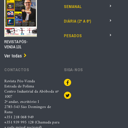
SEMANAL
DIÁRIA (2ª A 6ª)
PESADOS
REVISTA PÓS-
VENDA 131
Ver todas
CONTACTOS
SIGA-NOS
Revista Pós-Venda
Estrada de Polima
Centro Industrial da Abóboda nº
1007
2º andar, escritório I
2785-543 São Domingos de
Rana
+351 218 068 949
+351 939 995 128 (Chamada para
a rede móvel nacional)