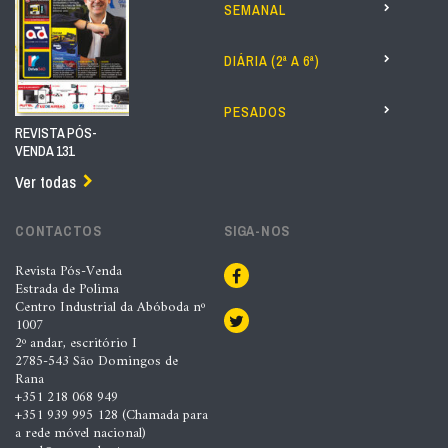
SEMANAL
DIÁRIA (2ª A 6ª)
PESADOS
REVISTA PÓS-
VENDA 131
Ver todas
CONTACTOS
SIGA-NOS
Revista Pós-Venda
Estrada de Polima
Centro Industrial da Abóboda nº
1007
2º andar, escritório I
2785-543 São Domingos de
Rana
+351 218 068 949
+351 939 995 128 (Chamada para
a rede móvel nacional)