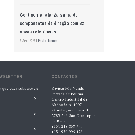
Continental alarga gama de
componentes de direção com 82
novas referências
3 Ago. 2026 |
Paulo Homem
Mewa aposta na IA para automatizar
controlo de qualidade
EWSLETTER
CONTACTOS
5 Ago. 2026 |
Nádia Conceição
r que quer subscrever:
Revista Pós-Venda
Estrada de Polima
GS Pro Tyres assume representação
Centro Industrial da
exclusiva da Laufenn em Portugal
Abóboda nº 1007
2º andar, escritório I
4 Ago. 2026 |
Paulo Homem
2785-543 São Domingos
de Rana
+351 218 068 949
+351 939 995 128
Wolf mostra nova geração de