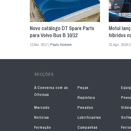
Novo catálogo DT Spare Parts
Motul lan
para Volvo Bus B 10/12
híbridos 
12 Abr. 2017 |
Paulo Homem
31 Ago. 2018 |
SECÇÕES
À Conversa com as
Peças
Equi
Oficinas
Repintura
Pneu
Mercado
Pesados
Víde
Notícias
Lubrificantes
Soft
Formação
Campanhas
Ferra