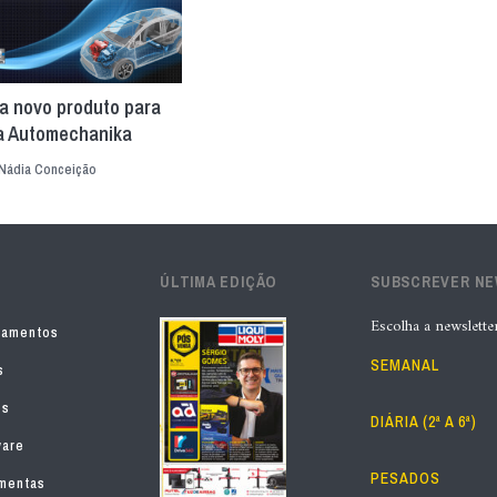
ça novo produto para
na Automechanika
Nádia Conceição
ÚLTIMA EDIÇÃO
SUBSCREVER N
Escolha a newslette
pamentos
SEMANAL
s
os
DIÁRIA (2ª A 6ª)
ware
PESADOS
mentas