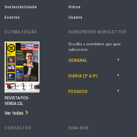
Sustentabilidade
Vidros
Eventos
Usados
ÚLTIMA EDIÇÃO
SUBSCREVER NEWSLETTER
Escolha a newsletter que quer
subscrever:
SEMANAL
DIÁRIA (2ª A 6ª)
PESADOS
REVISTA PÓS-
VENDA 131
Ver todas
CONTACTOS
SIGA-NOS