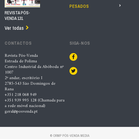
PESADOS
REVISTA PÓS-
VENDA 131
Ver todas
CONTACTOS
SIGA-NOS
Revista Pós-Venda
Estrada de Polima
Centro Industrial da Abóboda nº
1007
2º andar, escritório I
2785-543 São Domingos de
Rana
+351 218 068 949
+351 939 995 128 (Chamada para
a rede móvel nacional)
geral@posvenda.pt
© ORMP PÓS-VENDA MEDIA