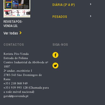
DIÁRIA (2ª A 6ª)
PESADOS
REVISTA PÓS-
VENDA 131
Ver todas
CONTACTOS
SIGA-NOS
Revista Pós-Venda
Estrada de Polima
Centro Industrial da Abóboda nº
1007
2º andar, escritório I
2785-543 São Domingos de
Rana
+351 218 068 949
+351 939 995 128 (Chamada para
a rede móvel nacional)
geral@posvenda.pt