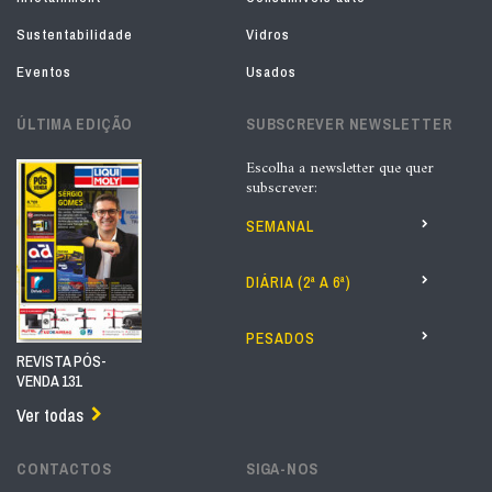
Sustentabilidade
Vidros
Eventos
Usados
ÚLTIMA EDIÇÃO
SUBSCREVER NEWSLETTER
Escolha a newsletter que quer
subscrever:
SEMANAL
DIÁRIA (2ª A 6ª)
PESADOS
REVISTA PÓS-
VENDA 131
Ver todas
CONTACTOS
SIGA-NOS