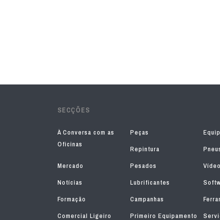
SECÇÕES
À Conversa com as
Peças
Equi
Oficinas
Repintura
Pneu
Mercado
Pesados
Víde
Notícias
Lubrificantes
Soft
Formação
Campanhas
Ferra
Comercial Ligeiro
Primeiro Equipamento
Serv