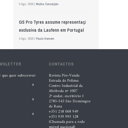
5 Ago. 2026 |
Nádia Conceição
GS Pro Tyres assume representação
exclusiva da Laufenn em Portugal
4 Ago. 2026 |
Paulo Homem
Wolf mostra nova geração de
EWSLETTER
lubrificantes, serviços e embalagens
CONTACTOS
na Automechanika
r que quer subscrever:
Revista Pós-Venda
Estrada de Polima
5 Ago. 2026 |
Nádia Conceição
Centro Industrial da
Abóboda nº 1007
2º andar, escritório I
Acionistas da AkzoNobel e da Axalta
2785-543 São Domingos
de Rana
aprovam fusão
+351 218 068 949
+351 939 995 128
6 Ago. 2026 |
Paulo Homem
(Chamada para a rede
móvel nacional)