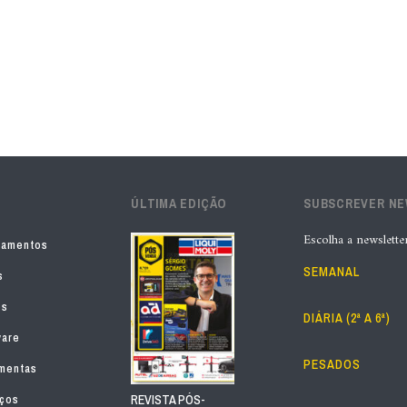
ÚLTIMA EDIÇÃO
SUBSCREVER N
Escolha a newslette
pamentos
SEMANAL
s
os
DIÁRIA (2ª A 6ª)
ware
PESADOS
mentas
iços
REVISTA PÓS-