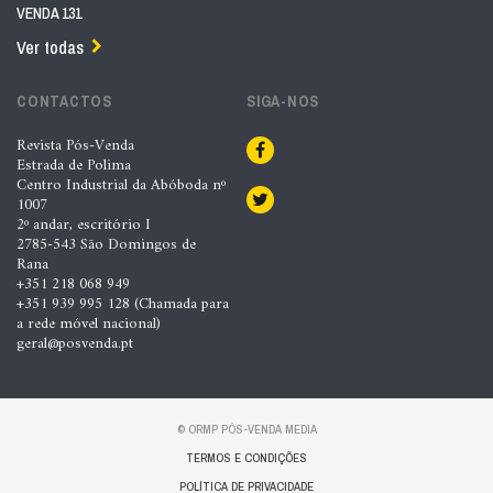
VENDA 131
Ver todas
CONTACTOS
SIGA-NOS
Revista Pós-Venda
Estrada de Polima
Centro Industrial da Abóboda nº
1007
2º andar, escritório I
2785-543 São Domingos de
Rana
+351 218 068 949
+351 939 995 128 (Chamada para
a rede móvel nacional)
geral@posvenda.pt
© ORMP PÓS-VENDA MEDIA
TERMOS E CONDIÇÕES
POLÍTICA DE PRIVACIDADE