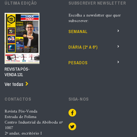
ÚLTIMA EDIÇÃO
SUBSCREVER NEWSLETTER
Escolha a newsletter que quer
subscrever:
SEMANAL
DIÁRIA (2ª A 6ª)
PESADOS
REVISTA PÓS-
VENDA 131
Ver todas
CONTACTOS
SIGA-NOS
Revista Pós-Venda
Estrada de Polima
Centro Industrial da Abóboda nº
1007
2º andar, escritório I