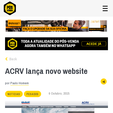
Back
ACRV lança novo website
por
Paulo Homem
6 Outubro, 2015
NOTÍCIAS
PESADOS