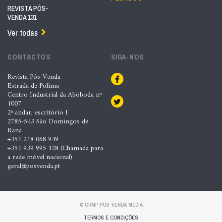
REVISTA PÓS-
VENDA 131
Ver todas
CONTACTOS
SIGA-NOS
Revista Pós-Venda
Estrada de Polima
Centro Industrial da Abóboda nº
1007
2º andar, escritório I
2785-543 São Domingos de
Rana
+351 218 068 949
+351 939 995 128 (Chamada para
a rede móvel nacional)
geral@posvenda.pt
© ORMP PÓS-VENDA MEDIA
TERMOS E CONDIÇÕES