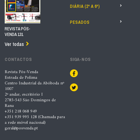
DIÁRIA (2ª A 6ª)
PESADOS
REVISTA PÓS-
VENDA 131
Ver todas
CONTACTOS
SIGA-NOS
Revista Pós-Venda
Estrada de Polima
Centro Industrial da Abóboda nº
1007
2º andar, escritório I
2785-543 São Domingos de
Rana
+351 218 068 949
+351 939 995 128 (Chamada para
a rede móvel nacional)
geral@posvenda.pt