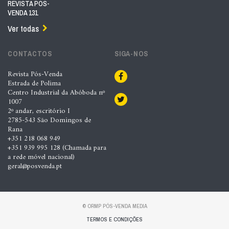
REVISTA PÓS-
VENDA 131
Ver todas
CONTACTOS
SIGA-NOS
Revista Pós-Venda
Estrada de Polima
Centro Industrial da Abóboda nº
1007
2º andar, escritório I
2785-543 São Domingos de
Rana
+351 218 068 949
+351 939 995 128 (Chamada para
a rede móvel nacional)
geral@posvenda.pt
© ORMP PÓS-VENDA MEDIA
TERMOS E CONDIÇÕES