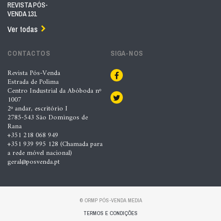
REVISTA PÓS-
VENDA 131
Ver todas
CONTACTOS
SIGA-NOS
Revista Pós-Venda
Estrada de Polima
Centro Industrial da Abóboda nº
1007
2º andar, escritório I
2785-543 São Domingos de
Rana
+351 218 068 949
+351 939 995 128 (Chamada para
a rede móvel nacional)
geral@posvenda.pt
© ORMP PÓS-VENDA MEDIA
TERMOS E CONDIÇÕES