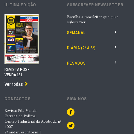
ÚLTIMA EDIÇÃO
SUBSCREVER NEWSLETTER
Escolha a newsletter que quer
subscrever:
SEMANAL
DIÁRIA (2ª A 6ª)
PESADOS
REVISTA PÓS-
VENDA 131
Ver todas
CONTACTOS
SIGA-NOS
Revista Pós-Venda
Estrada de Polima
Centro Industrial da Abóboda nº
1007
2º andar, escritório I