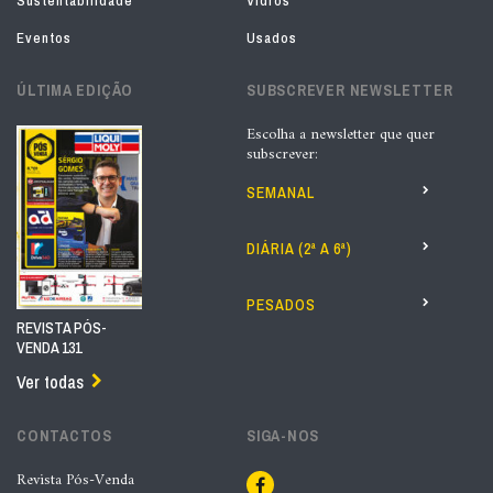
Sustentabilidade
Vidros
Eventos
Usados
ÚLTIMA EDIÇÃO
SUBSCREVER NEWSLETTER
Escolha a newsletter que quer
subscrever:
SEMANAL
DIÁRIA (2ª A 6ª)
PESADOS
REVISTA PÓS-
VENDA 131
Ver todas
CONTACTOS
SIGA-NOS
Revista Pós-Venda