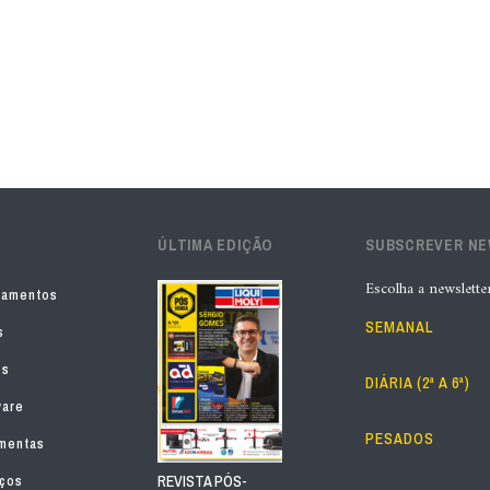
ÚLTIMA EDIÇÃO
SUBSCREVER N
Escolha a newslette
pamentos
SEMANAL
s
os
DIÁRIA (2ª A 6ª)
ware
PESADOS
mentas
iços
REVISTA PÓS-