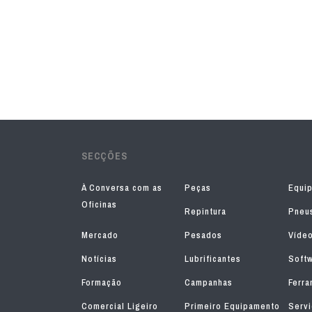
SECÇÕES
À Conversa com as
Peças
Equi
Oficinas
Repintura
Pneu
Mercado
Pesados
Víde
Notícias
Lubrificantes
Soft
Formação
Campanhas
Ferra
Comercial Ligeiro
Primeiro Equipamento
Serv