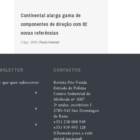
Continental alarga gama de
componentes de direção com 82
novas referências
3 Ago. 2026 |
Paulo Homem
Mewa aposta na IA para automatizar
EWSLETTER
controlo de qualidade
CONTACTOS
5 Ago. 2026 |
Nádia Conceição
r que quer subscrever:
Revista Pós-Venda
Estrada de Polima
Centro Industrial da
Abóboda nº 1007
GS Pro Tyres assume representação
2º andar, escritório I
exclusiva da Laufenn em Portugal
2785-543 São Domingos
de Rana
4 Ago. 2026 |
Paulo Homem
+351 218 068 949
+351 939 995 128
(Chamada para a rede
Wolf mostra nova geração de
móvel nacional)