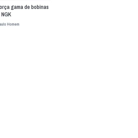
força gama de bobinas
o NGK
aulo Homem