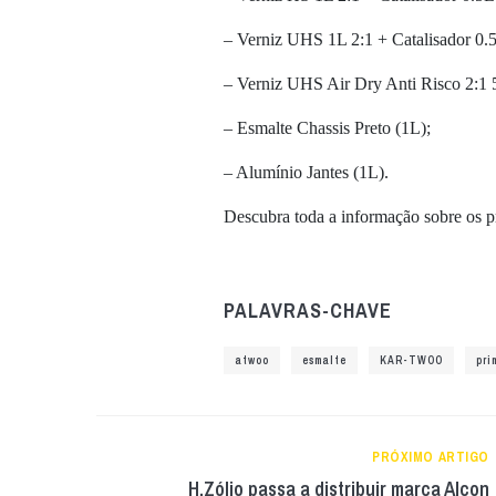
– Verniz UHS 1L 2:1 + Catalisador 0.5
– Verniz UHS Air Dry Anti Risco 2:1 5
– Esmalte Chassis Preto (1L);
– Alumínio Jantes (1L).
Descubra toda a informação sobre os
PALAVRAS-CHAVE
atwoo
esmalte
KAR-TWOO
pri
PRÓXIMO ARTIGO
H.Zólio passa a distribuir marca Alcon