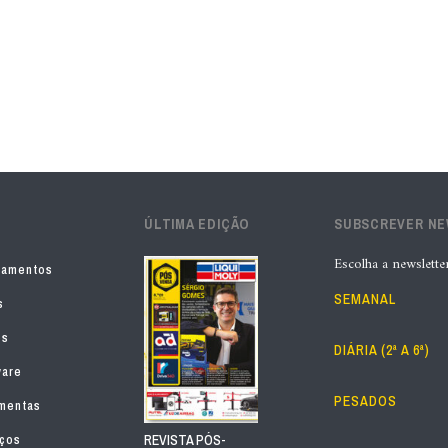
ÚLTIMA EDIÇÃO
SUBSCREVER N
Escolha a newslette
pamentos
SEMANAL
s
os
DIÁRIA (2ª A 6ª)
ware
PESADOS
mentas
iços
REVISTA PÓS-