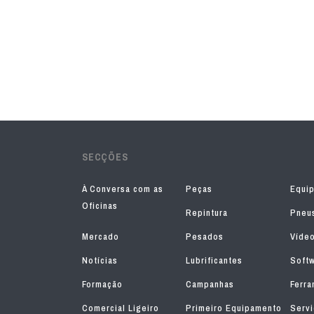
SECÇÕES
À Conversa com as
Peças
Equi
Oficinas
Repintura
Pneu
Mercado
Pesados
Víde
Notícias
Lubrificantes
Soft
Formação
Campanhas
Ferra
Comercial Ligeiro
Primeiro Equipamento
Serv