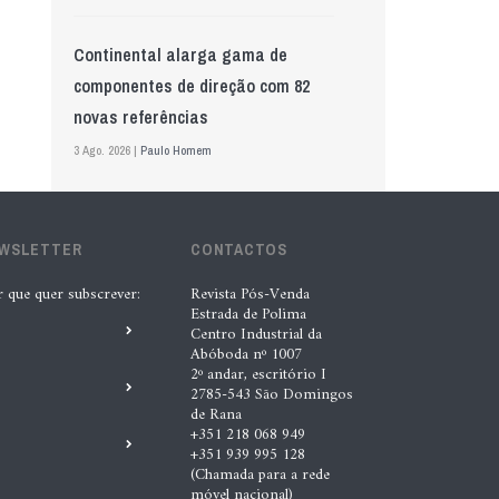
Continental alarga gama de
componentes de direção com 82
novas referências
3 Ago. 2026 |
Paulo Homem
Mewa aposta na IA para automatizar
EWSLETTER
controlo de qualidade
CONTACTOS
5 Ago. 2026 |
Nádia Conceição
r que quer subscrever:
Revista Pós-Venda
Estrada de Polima
Centro Industrial da
Abóboda nº 1007
GS Pro Tyres assume representação
2º andar, escritório I
exclusiva da Laufenn em Portugal
2785-543 São Domingos
de Rana
4 Ago. 2026 |
Paulo Homem
+351 218 068 949
+351 939 995 128
(Chamada para a rede
Wolf mostra nova geração de
móvel nacional)