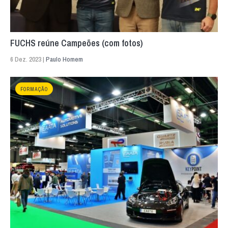
FUCHS reúne Campeões (com fotos)
6 Dez. 2023 |
Paulo Homem
FORMAÇÃO