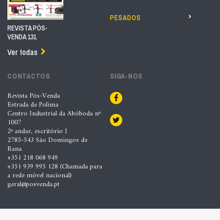
PESADOS
REVISTA PÓS-
VENDA 131
Ver todas
CONTACTOS
SIGA-NOS
Revista Pós-Venda
Estrada de Polima
Centro Industrial da Abóboda nº
1007
2º andar, escritório I
2785-543 São Domingos de
Rana
+351 218 068 949
+351 939 995 128 (Chamada para
a rede móvel nacional)
geral@posvenda.pt