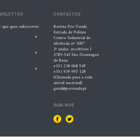
EWSLETTER
CONTACTOS
r que quer subscrever:
Revista Pós-Venda
Estrada de Polima
Centro Industrial da
Abóboda nº 1007
2º andar, escritório I
2785-543 São Domingos
de Rana
+351 218 068 949
+351 939 995 128
(Chamada para a rede
móvel nacional)
geral@posvenda.pt
SIGA-NOS