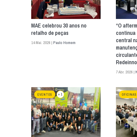
MAE celebrou 30 anos no
“O after
retalho de peças
continua 
central n
14 Mai. 2026 |
Paulo Homem
manutenç
circulant
Redeinno
7 Abr. 2026 |
+ 1
EVENTOS
OFICINAS