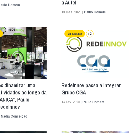
a Autel
Paulo Homem
19 Dez. 2023 |
Paulo Homem
+ 2
MERCADO
s dinamizar uma
Redeinnov passa a integrar
atividades ao longo da
Grupo CGA
NICA”, Paulo
14 Fev. 2023 |
Paulo Homem
RedeInnov
|
Nádia Conceição