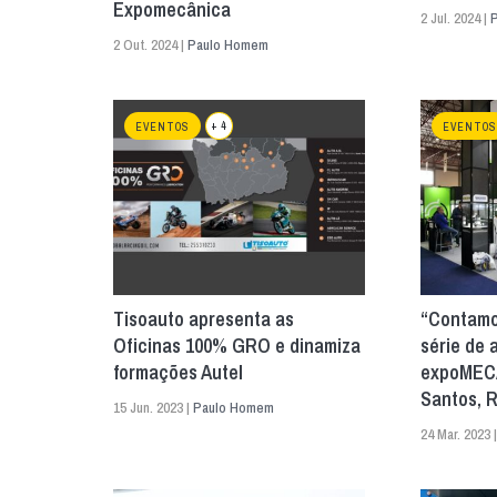
Expomecânica
2 Jul. 2024 |
2 Out. 2024 |
Paulo Homem
+ 4
EVENTOS
EVENTOS
Tisoauto apresenta as
“Contamo
Oficinas 100% GRO e dinamiza
série de 
formações Autel
expoMECÂ
Santos, 
15 Jun. 2023 |
Paulo Homem
24 Mar. 2023 