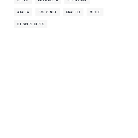
OSRAM
AUTO DELTA
REPINTURA
AXALTA
PóS-VENDA
KRAUTLI
MEYLE
DT SPARE PARTS