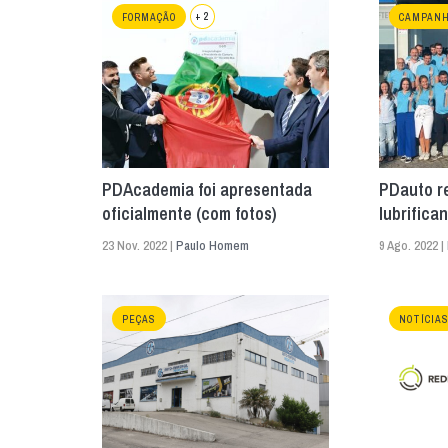
+ 2
FORMAÇÃO
CAMPAN
PDAcademia foi apresentada
PDauto r
oficialmente (com fotos)
lubrifica
23 Nov. 2022 |
Paulo Homem
9 Ago. 2022 |
PEÇAS
NOTÍCIA