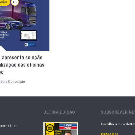
+ 1
AÇÃO
 apresenta solução
alização das oficinas
ec
ádia Conceição
ÚLTIMA EDIÇÃO
SUBSCREVER N
Escolha a newslette
pamentos
SEMANAL