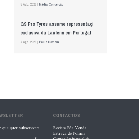
5 Ago. 2026 |
Nádia Conceição
GS Pro Tyres assume representação
exclusiva da Laufenn em Portugal
4 Ago. 2026 |
Paulo Homem
Wolf mostra nova geração de
lubrificantes, serviços e embalagens
na Automechanika
5 Ago. 2026 |
Nádia Conceição
Acionistas da AkzoNobel e da Axalta
EWSLETTER
CONTACTOS
aprovam fusão
6 Ago. 2026 |
Paulo Homem
r que quer subscrever:
Revista Pós-Venda
Estrada de Polima