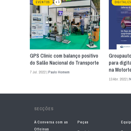
+ 1
EVENTOS
DIGITALIZ
GPS Clinic com balanço positivo
Groupauto
do Salão Nacional do Transporte
para digit
na Motort
7 Jul. 2022 |
Paulo Homem
13 Abr. 2022 |
N
SECÇÕES
À Conversa com as
Peças
Equi
Oficinas