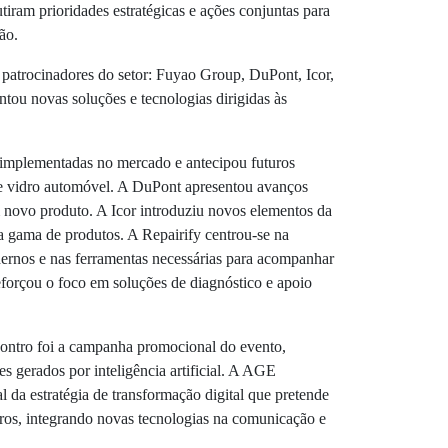
tiram prioridades estratégicas e ações conjuntas para
ão.
patrocinadores do setor:
Fuyao Group
,
DuPont
,
Icor
,
ntou novas soluções e tecnologias dirigidas às
implementadas no mercado e antecipou futuros
de vidro automóvel. A DuPont apresentou avanços
m novo produto. A Icor introduziu novos elementos da
a gama de produtos. A Repairify centrou-se na
ernos e nas ferramentas necessárias para acompanhar
eforçou o foco em soluções de diagnóstico e apoio
contro foi a campanha promocional do evento,
s gerados por inteligência artificial. A AGE
l da estratégia de transformação digital que pretende
ros, integrando novas tecnologias na comunicação e