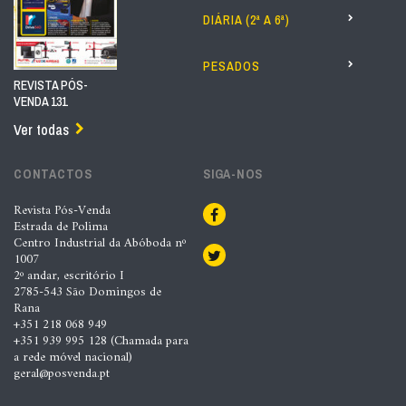
DIÁRIA (2ª A 6ª)
PESADOS
REVISTA PÓS-
VENDA 131
Ver todas
CONTACTOS
SIGA-NOS
Revista Pós-Venda
Estrada de Polima
Centro Industrial da Abóboda nº
1007
2º andar, escritório I
2785-543 São Domingos de
Rana
+351 218 068 949
+351 939 995 128 (Chamada para
a rede móvel nacional)
geral@posvenda.pt