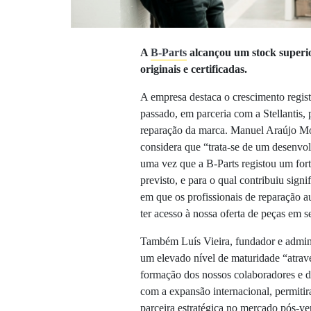
A
B-Parts
alcançou um stock superio
originais e certificadas.
A empresa destaca o crescimento regi
passado, em parceria com a Stellantis, 
reparação da marca. Manuel Araújo Mon
considera que “trata-se de um desenvo
uma vez que a B-Parts registou um for
previsto, e para o qual contribuiu sig
em que os profissionais de reparação a
ter acesso à nossa oferta de peças em 
Também Luís Vieira, fundador e admini
um elevado nível de maturidade “atrav
formação dos nossos colaboradores e d
com a expansão internacional, permiti
parceira estratégica no mercado pós-v