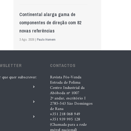
Continental alarga gama de
componentes de direção com 82
novas referências
3 Ago. 2026 |
Paulo Homem
Mewa aposta na IA para automatizar
EWSLETTER
controlo de qualidade
CONTACTOS
5 Ago. 2026 |
Nádia Conceição
r que quer subscrever:
Revista Pós-Venda
Estrada de Polima
Centro Industrial da
Abóboda nº 1007
GS Pro Tyres assume representação
2º andar, escritório I
exclusiva da Laufenn em Portugal
2785-543 São Domingos
de Rana
4 Ago. 2026 |
Paulo Homem
+351 218 068 949
+351 939 995 128
(Chamada para a rede
Wolf mostra nova geração de
móvel nacional)