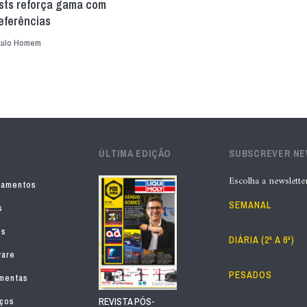
sts reforça gama com
eferências
aulo Homem
ÚLTIMA EDIÇÃO
SUBSCREVER N
Escolha a newslette
pamentos
SEMANAL
s
os
DIÁRIA (2ª A 6ª)
ware
PESADOS
mentas
iços
REVISTA PÓS-