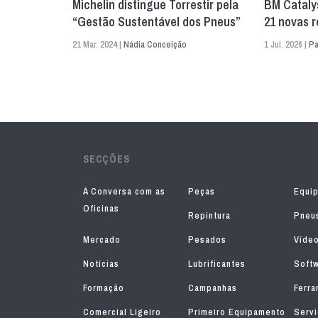
Michelin distingue Torrestir pela
BM Cataly
“Gestão Sustentável dos Pneus”
21 novas r
21 Mar. 2024 |
Nádia Conceição
1 Jul. 2026 |
P
SECÇÕES
À Conversa com as
Peças
Equi
Oficinas
Repintura
Pneu
Mercado
Pesados
Víde
Notícias
Lubrificantes
Soft
Formação
Campanhas
Ferra
Comercial Ligeiro
Primeiro Equipamento
Serv