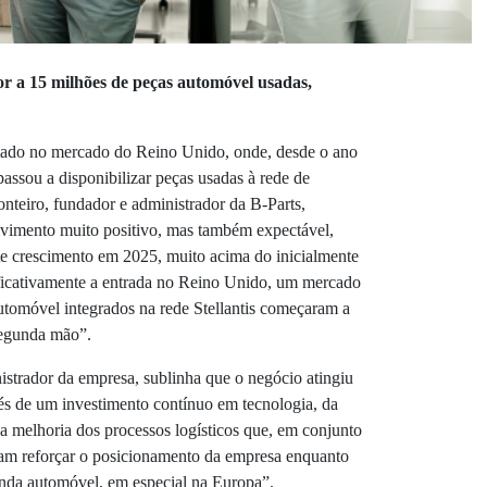
r a 15 milhões de peças automóvel usadas,
stado no mercado do Reino Unido, onde, desde o ano
passou a disponibilizar peças usadas à rede de
teiro, fundador e administrador da B-Parts,
lvimento muito positivo, mas também expectável,
te crescimento em 2025, muito acima do inicialmente
nificativamente a entrada no Reino Unido, um mercado
utomóvel integrados na rede Stellantis começaram a
segunda mão”.
strador da empresa, sublinha que o negócio atingiu
és de um investimento contínuo em tecnologia, da
a melhoria dos processos logísticos que, em conjunto
ram reforçar o posicionamento da empresa enquanto
enda automóvel, em especial na Europa”.