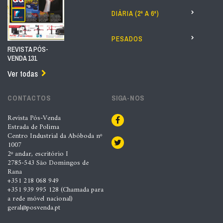
DIÁRIA (2ª A 6ª)
PESADOS
REVISTA PÓS-
VENDA 131
Ver todas
CONTACTOS
SIGA-NOS
Revista Pós-Venda
Estrada de Polima
Centro Industrial da Abóboda nº
1007
2º andar, escritório I
2785-543 São Domingos de
Rana
+351 218 068 949
+351 939 995 128 (Chamada para
a rede móvel nacional)
geral@posvenda.pt