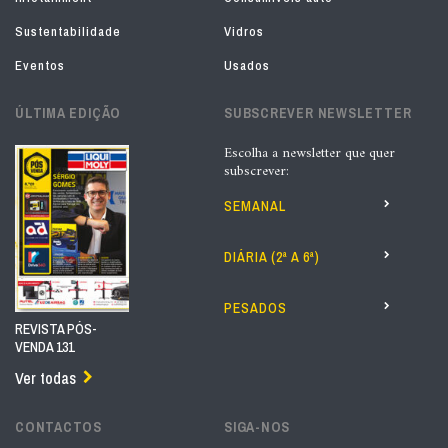
Sustentabilidade
Vidros
Eventos
Usados
ÚLTIMA EDIÇÃO
SUBSCREVER NEWSLETTER
Escolha a newsletter que quer
subscrever:
SEMANAL
DIÁRIA (2ª A 6ª)
PESADOS
REVISTA PÓS-
VENDA 131
Ver todas
CONTACTOS
SIGA-NOS