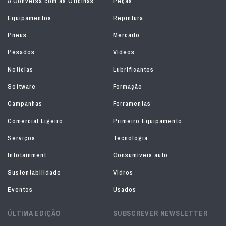
À Conversa com as Oficinas
Peças
Equipamentos
Repintura
Pneus
Mercado
Pesados
Vídeos
Notícias
Lubrificantes
Software
Formação
Campanhas
Ferramentas
Comercial Ligeiro
Primeiro Equipamento
Serviços
Tecnologia
Infotainment
Consumíveis auto
Sustentabilidade
Vidros
Eventos
Usados
ÚLTIMA EDIÇÃO
SUBSCREVER NEWSLETTER