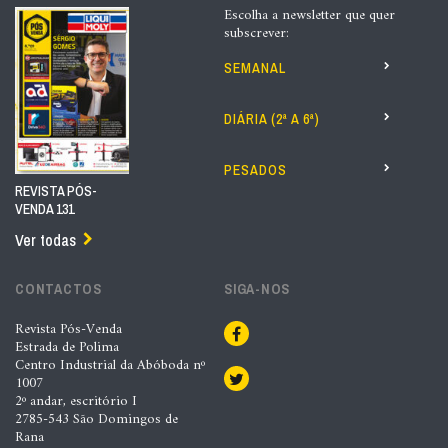
Escolha a newsletter que quer
subscrever:
SEMANAL
DIÁRIA (2ª A 6ª)
PESADOS
REVISTA PÓS-
VENDA 131
Ver todas
CONTACTOS
SIGA-NOS
Revista Pós-Venda
Estrada de Polima
Centro Industrial da Abóboda nº
1007
2º andar, escritório I
2785-543 São Domingos de
Rana