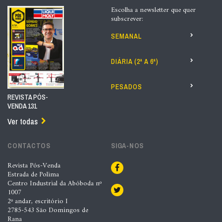
Escolha a newsletter que quer
subscrever:
SEMANAL
DIÁRIA (2ª A 6ª)
PESADOS
REVISTA PÓS-
VENDA 131
Ver todas
CONTACTOS
SIGA-NOS
Revista Pós-Venda
Estrada de Polima
Centro Industrial da Abóboda nº
1007
2º andar, escritório I
2785-543 São Domingos de
Rana