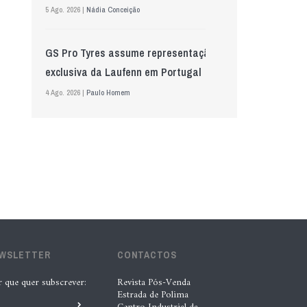
5 Ago. 2026 |
Nádia Conceição
GS Pro Tyres assume representação
exclusiva da Laufenn em Portugal
4 Ago. 2026 |
Paulo Homem
Wolf mostra nova geração de
lubrificantes, serviços e embalagens
na Automechanika
5 Ago. 2026 |
Nádia Conceição
“A INDASA procura ajudar os seus
EWSLETTER
CONTACTOS
clientes a identificar oportunidades
de melhoria ao longo de todo o
r que quer subscrever:
Revista Pós-Venda
Estrada de Polima
processo de reparação””, Tiago