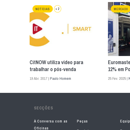
+ 2
NOTÍCIAS
MERCADO
CitNOW utiliza video para
Euromaste
trabalhar o pós-venda
12% em Po
19 Abr. 2017 |
Paulo Homem
25 Fev. 2025 |
SECÇÕES
À Conversa com as
Peças
Equi
Oficinas