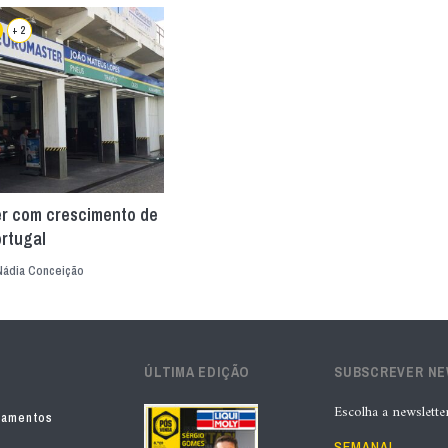
+ 2
r com crescimento de
rtugal
Nádia Conceição
ÚLTIMA EDIÇÃO
SUBSCREVER N
Escolha a newslette
pamentos
SEMANAL