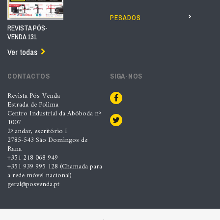
PESADOS
REVISTA PÓS-
VENDA 131
Ver todas
CONTACTOS
SIGA-NOS
Revista Pós-Venda
Estrada de Polima
Centro Industrial da Abóboda nº
1007
2º andar, escritório I
2785-543 São Domingos de
Rana
+351 218 068 949
+351 939 995 128 (Chamada para
a rede móvel nacional)
geral@posvenda.pt