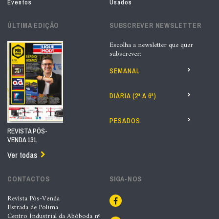
Eventos
Usados
ÚLTIMA EDIÇÃO
SUBSCREVER NEWSLETTER
Escolha a newsletter que quer
subscrever:
SEMANAL
DIÁRIA (2ª A 6ª)
PESADOS
REVISTA PÓS-
VENDA 131
Ver todas
CONTACTOS
SIGA-NOS
Revista Pós-Venda
Estrada de Polima
Centro Industrial da Abóboda nº